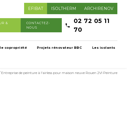
EFIBAT
ISOLTHERM
ARCHIRENOV
02 72 05 11
UR &
CONTACTEZ-
NOUS
70
de copropriété
Projets rénovateur BBC
Les isolants
Entreprise de peinture à l'airless pour maison neuve Rouen 2VI Peinture