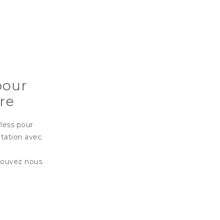
pour
re
rless pour
tation avec
 pouvez nous