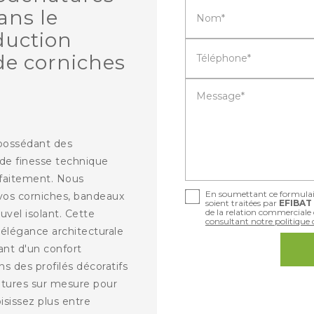
ans le
Nom*
duction
de corniches
Téléphone*
Message*
 possédant des
e finesse technique
rfaitement. Nous
En soumettant ce formulaire
vos corniches, bandeaux
soient traitées par
EFIBAT
de la relation commerciale
vel isolant. Cette
consultant notre politique d
élégance architecturale
ant d'un confort
s des profilés décoratifs
lptures sur mesure pour
oisissez plus entre