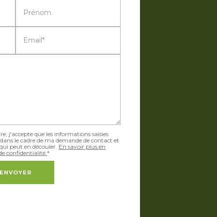
Prénom
Email*
, j'accepte que les informations saisies
dans le cadre de ma demande de contact et
 qui peut en découler.
En savoir plus en
e confidentialité.
*