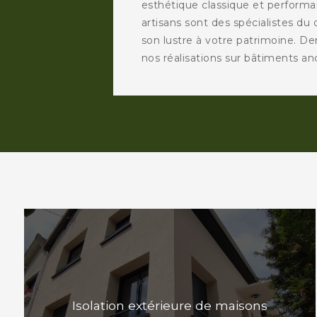
esthétique classique et perform
artisans sont des spécialistes du 
son lustre à votre patrimoine. 
nos réalisations sur bâtiments an
Isolation extérieure de maisons