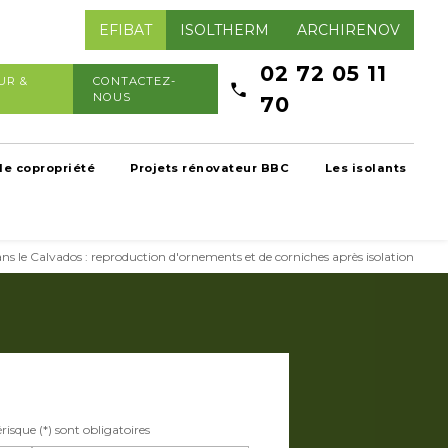
EFIBAT
ISOLTHERM
ARCHIRENOV
02 72 05 11
UR &
CONTACTEZ-
NOUS
70
de copropriété
Projets rénovateur BBC
Les isolants
ns le Calvados : reproduction d'ornements et de corniches après isolation
isque (*) sont obligatoires