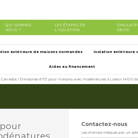
QUI SOMMES
LES ÉTAPES DE
SIMULATE
NOUS ?
L'ISOLATION
DEVIS
ation extérieure de maisons normandes
Isolation extérieure 
Aides au financement
le Calvados / Entreprise d'ITE pour maisons avec modénatures à Lisieux 14100 da
 pour
Contactez-nous
Les champs indiqués par un astér
odénatures