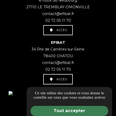
6 route du Neubourg
27110 LE TREMBLAY-OMONVILLE
contact@efibat.fr
02 72 05 11 70
ACCÈS
EFIBAT
34 Rte de Carrières-sur-Seine
78400 CHATOU
contact@efibat.fr
02 72 05 11 70
ACCÈS
Retrouvez-nous sur nos rÃ©seaux sociaux
Ce site utilise des cookies et vous donne le
contrôle sur ceux que vous souhaitez activer
Tout accepter